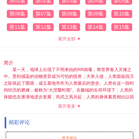
第01集
第02集
第03集
第04集
第05集
第06集
第07集
第08集
第09集
第10集
第11集
第12集
第13集
第14集
第15集
展开全部 ▼
简介
某一天，地球上出现了不明来由的RR病毒，将世界卷入灾难之
中。受到感染的动物变异成为可怕的怪兽，大举入侵，人类面临毁灭
之际筑起了围墙，成立基地市作为人类最后的堡垒。人类在这一段时
间经历的磨难，被称为“大涅槃时期”。在极端的生存环境下，人类的
体能也在逐渐地进步发展，尚武之风兴起，人类的身体素质相比以前
有了质的飞越。而这其中的佼佼者，被称为“武者”。 18岁的罗峰也梦
展开更多 ▼
想着成为其中的一员。此时的他即将高考，正面临着人生十字路口的
抉择，却不料怪兽的一次袭击影响了他的人生轨迹。在强大怪兽的威
精彩评论
胁之下，市内居民面临危险，军方却束手无策。唯有一名武者挺身而
出，保卫了基地市的安全。罗峰被武者的强大所感染，暗自立下成为
武者以保护所爱之人的决心。这是一切的开始，罗峰武者之路的起
暂无评论