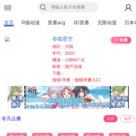
首页
R级动漫
里番acg
3D里番
无限动漫
日本
吞噬星空
♡ 收藏
地区：大陆
年代：2020
播放：138847 次
标签：国产动漫
下载：
报错/寻番：
报错求番入口
非凡云播
正序
倒序