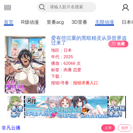
首页
R级动漫
里番acg
3D里番
无限动漫
日本
爱有些沉重的黑暗精灵从异世界追
过来了
♡ 收藏
地区：日本
年代：2025
播放：62066 次
标签：肉番 恋爱
下载：
报错/寻番：
报错求番入口
非凡云播
正序
倒序